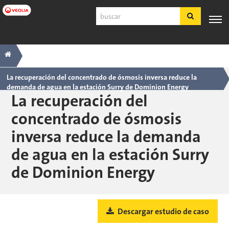
Ir
Buscar
a
contenido
principal
Navegación
Breadcrumb
SERVICIO
EXPERIENCIA
POR
PRODUCTOS
HERRAMIE
AL
INDUSTRIA
Y SERVICIOS
principal
CLIENTE
La recuperación del concentrado de ósmosis inversa reduce la
demanda de agua en la estación Surry de Dominion Energy
Español
La recuperación del
SDS
concentrado de ósmosis
COA
inversa reduce la demanda
Nosotros
de agua en la estación Surry
Empleos
Registrarse
de Dominion Energy
Ingresar
Contáctenos
Descargar estudio de caso