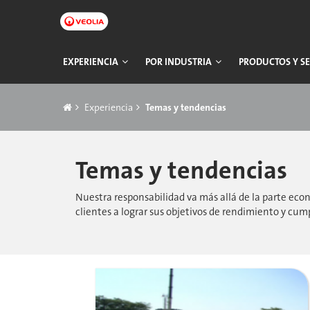
Ir
a
contenido
principal
Navegación
EXPERIENCIA
POR INDUSTRIA
PRODUCTOS Y SE
principal
Breadcrumb
Experiencia
Temas y tendencias
Temas y tendencias
Nuestra responsabilidad va más allá de la parte ec
clientes a lograr sus objetivos de rendimiento y cu