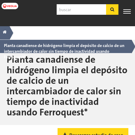
Ir
Buscar
a
contenido
principal
Navegación
Breadcrumb
SERVICIO
EXPERIENCIA
POR
PRODUCTOS
HERRAMIE
AL
INDUSTRIA
Y SERVICIOS
principal
CLIENTE
Planta canadiense de hidrógeno limpia el depósito de calcio de un
intercambiador de calor sin tiempo de inactividad usando
Español
Planta canadiense de
Ferroquest*
SDS
hidrógeno limpia el depósito
COA
de calcio de un
Nosotros
intercambiador de calor sin
Empleos
Registrarse
tiempo de inactividad
Ingresar
usando Ferroquest*
Contáctenos