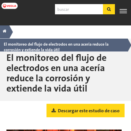
Ir
Buscar
a
contenido
principal
Navegación
Breadcrumb
SERVICIO
EXPERIENCIA
POR
PRODUCTOS
HERRAMIE
AL
INDUSTRIA
Y SERVICIOS
principal
CLIENTE
El monitoreo del flujo de electrodos en una acería reduce la
corrosión y extiende la vida útil
Español
El monitoreo del flujo de
SDS
electrodos en una acería
COA
reduce la corrosión y
Nosotros
extiende la vida útil
Empleos
Registrarse
Ingresar
Contáctenos
Descargar este estudio de caso