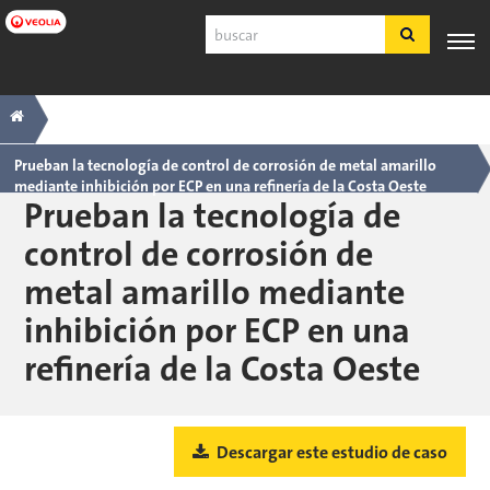
Ir
Buscar
a
contenido
principal
Navegación
Breadcrumb
SERVICIO
EXPERIENCIA
POR
PRODUCTOS
HERRAMIE
AL
INDUSTRIA
Y SERVICIOS
principal
CLIENTE
Prueban la tecnología de control de corrosión de metal amarillo
mediante inhibición por ECP en una refinería de la Costa Oeste
Español
Prueban la tecnología de
SDS
control de corrosión de
COA
metal amarillo mediante
Nosotros
inhibición por ECP en una
Empleos
Registrarse
refinería de la Costa Oeste
Ingresar
Contáctenos
Descargar este estudio de caso