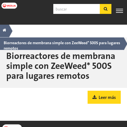
Ir
Buscar
a
contenido
principal
Navegación
Breadcrumb
SERVICIO
EXPERIENCIA
POR
PRODUCTOS
HERRAMIE
AL
INDUSTRIA
Y SERVICIOS
principal
CLIENTE
Biorreactores de membrana simple con ZeeWeed* 500S para lugares
remotos
Español
Biorreactores de membrana
SDS
simple con ZeeWeed* 500S
COA
para lugares remotos
Nosotros
Empleos
Registrarse
Leer más
Ingresar
Contáctenos