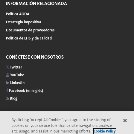
INFORMACIÓN RELACIONADA
Política AODA
Estrategia impositiva
Documentos de proveedores
Política de EHS y de calidad
CONÉCTESE CON NOSOTROS
Twitter
YouTube
LinkedIn
Facebook (en inglés)
Blog
By clicking “Accept All Cookies”, you agree to the storing of
cookies on your device to enhance site navigation, analyze
2026 © Copyright de Veolia
Privacidad
Accesibilidad
site usage, and assist in our marketing efforts.
Cookie Policy