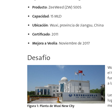
Producto
: ZeeWeed (ZW) 500S
Capacidad
: 15 MLD
Ubicación
: Wuxi, provincia de Jiangsu, China
Certificado
: 2011
Mejora a Veolia​​​​​​​
: Noviembre de 2017
Desafío
Wu
el
fu
a 
La
lu
me
Figura 1: Planta de Wuxi New City