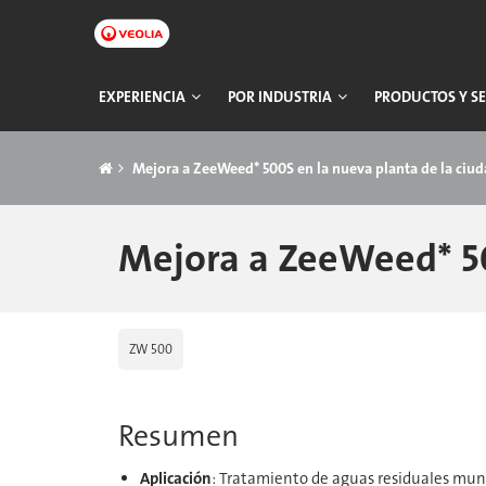
Ir
a
contenido
principal
Navegación
EXPERIENCIA
POR INDUSTRIA
PRODUCTOS Y SE
principal
Breadcrumb
Mejora a ZeeWeed* 500S en la nueva planta de la ciu
Mejora a ZeeWeed* 50
ZW 500
Resumen
Aplicación
: Tratamiento de aguas residuales mun