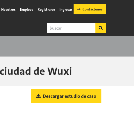
Contáctenos
Nosotros
Empleos
Registrarse
Ingresar
Buscar
Buscar
 ciudad de Wuxi
Descargar estudio de caso