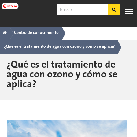
Ir
Buscar
a
contenido
principal
Navegación
Breadcrumb
SERVICIO
EXPERIENCIA
POR
PRODUCTOS
HERRAMIE
Centro de conocimiento
AL
INDUSTRIA
Y SERVICIOS
principal
CLIENTE
¿Qué es el tratamiento de agua con ozono y cómo se aplica?
Español
¿Qué es el tratamiento de
SDS
agua con ozono y cómo se
COA
aplica?
Nosotros
Empleos
Registrarse
Ingresar
Contáctenos