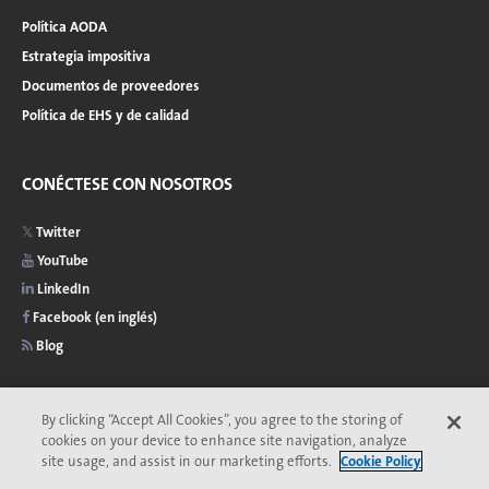
Política AODA
Estrategia impositiva
Documentos de proveedores
Política de EHS y de calidad
CONÉCTESE CON NOSOTROS
Twitter
YouTube
LinkedIn
Facebook (en inglés)
Blog
By clicking “Accept All Cookies”, you agree to the storing of
cookies on your device to enhance site navigation, analyze
2026 © Copyright de Veolia
Privacidad
Accesibilidad
site usage, and assist in our marketing efforts.
Cookie Policy
Comité de ética de Veolia
Términos y condiciones