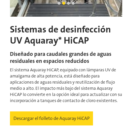
Vista leteral de HiCap
HiCap en Auburn
Diapositiva actual
Hicap3
Hicap4
Sistemas de desinfección
UV Aquaray* HiCAP
Diseñado para caudales grandes de aguas
residuales en espacios reducidos
El sistema Aquaray HiCAP, equipado con lámparas UV de
amalgama de alta potencia, está diseñado para
aplicaciones de aguas residuales y reutilización de flujo
medio a alto. El impacto más bajo del sistema Aquaray
HiCAP lo convierte en la opción ideal para actualizar con su
incorporación a tanques de contacto de cloro existentes.
Descargar el folleto de Aquaray HiCAP