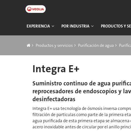
Ir
a
contenido
principal
Navegación
EXPERIENCIA
POR INDUSTRIA
PRODUCTOS Y SE
principal
Breadcrumb
Productos y servicios
Purificación de agua
Purifi
Integra E+
Suministro continuo de agua purific
reprocesadores de endoscopios y la
desinfectadoras
Integra E+ usa tecnología de ósmosis inversa compr
filtración de partículas como parte de la primera eta
agua purificada de esta primera etapa se almacen
acero inoxidable antes de circular por el anillo prin