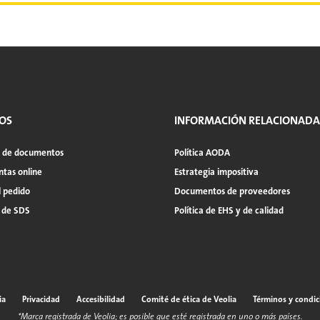
OS
INFORMACIÓN RELACIONADA
a de documentos
Política AODA
tas online
Estrategia impositiva
l pedido
Documentos de proveedores
 de SDS
Política de EHS y de calidad
ia
Privacidad
Accesibilidad
Comité de ética de Veolia
Términos y condic
*Marca registrada de Veolia; es posible que esté registrada en uno o más países.