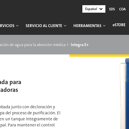
Español
SDS
COA
ESTORE
RVICIOS
SERVICIO AL CLIENTE
HERRAMIENTAS
cación de agua para la atención médica
Integra E+
ada para
vadoras
obada junto con decloración y
pa del proceso de purificación. El
a en un tanque íntegramente de
cipal. Para mantener el control