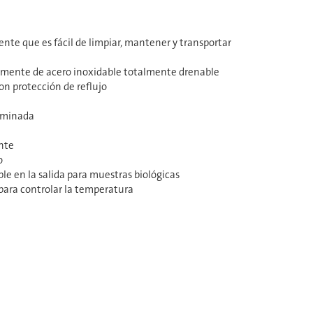
nte que es fácil de limpiar, mantener y transportar
amente de acero inoxidable totalmente drenable
on protección de reflujo
luminada
nte
o
le en la salida para muestras biológicas
 para controlar la temperatura