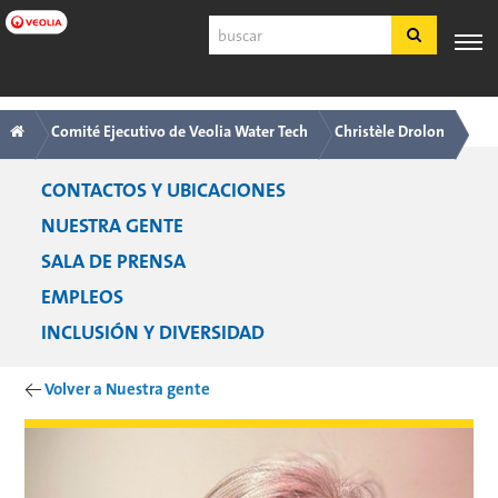
Ir
Buscar
a
contenido
principal
Navegación
Breadcrumb
SERVICIO
EXPERIENCIA
POR
PRODUCTOS
HERRAMIE
AL
INDUSTRIA
Y SERVICIOS
Comité Ejecutivo de Veolia Water Tech
Christèle Drolon
principal
CLIENTE
Navegación
CONTACTOS Y UBICACIONES
Español
por
NUESTRA GENTE
SDS
Nosotros
SALA DE PRENSA
COA
EMPLEOS
Nosotros
Empleos
INCLUSIÓN Y DIVERSIDAD
Registrarse
Ingresar
←
Volver a Nuestra gente
Contáctenos