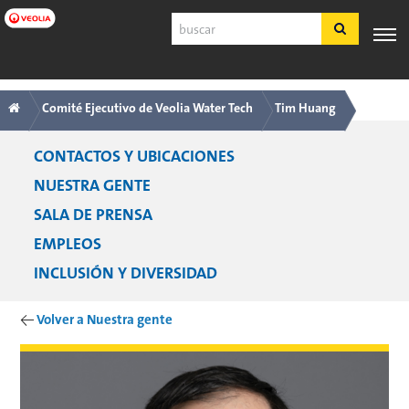
Ir
Buscar
a
contenido
principal
Navegación
Breadcrumb
SERVICIO
EXPERIENCIA
POR
PRODUCTOS
HERRAMIE
AL
INDUSTRIA
Y SERVICIOS
Comité Ejecutivo de Veolia Water Tech
Tim Huang
principal
CLIENTE
Navegación
CONTACTOS Y UBICACIONES
Español
por
NUESTRA GENTE
SDS
Nosotros
SALA DE PRENSA
COA
EMPLEOS
Nosotros
Empleos
INCLUSIÓN Y DIVERSIDAD
Registrarse
Ingresar
←
Volver a Nuestra gente
Contáctenos