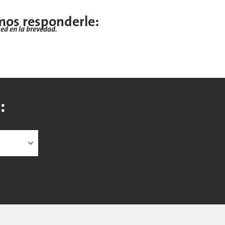
mos responderle:
ed en la brevedad.
: