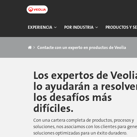
Ir
a
contenido
principal
Navegación
EXPERIENCIA
POR INDUSTRIA
PRODUCTOS Y SE
principal
Breadcrumb
Contacte con un experto en productos de Veolia​​​​​​​
Los expertos de Veolia​​​​​​
lo ayudarán a resolve
los desafíos más
difíciles.
Con una cartera completa de productos, procesos y
soluciones, nos asociamos con los clientes para gene
soluciones optimizadas para un éxito duradero.