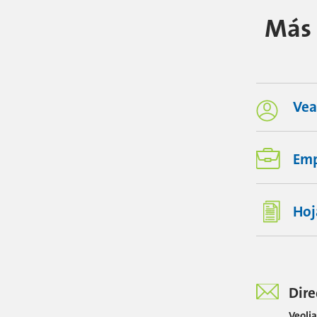
Más f
Vea
Empl
Hoj
Dire
Veolia