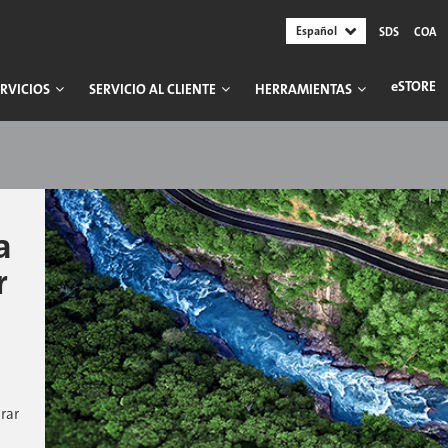
Español
SDS
COA
ESTORE
RVICIOS
SERVICIO AL CLIENTE
HERRAMIENTAS
​
r
rar