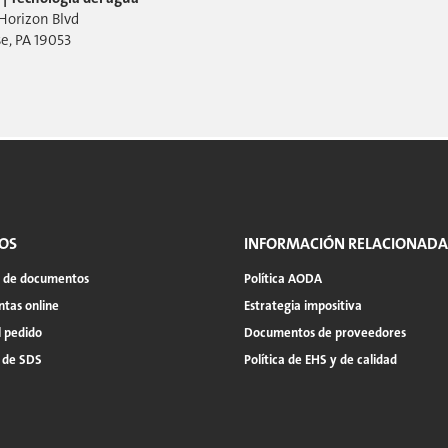
Horizon Blvd
e, PA 19053
OS
INFORMACIÓN RELACIONADA
a de documentos
Política AODA
tas online
Estrategia impositiva
l pedido
Documentos de proveedores
 de SDS
Política de EHS y de calidad