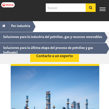
Ir
Buscar
a
contenido
principal
Navegación
Breadcrumb
SERVICIO
EXPERIENCIA
POR
PRODUCTOS
HERRAMIE
Por industria
AL
INDUSTRIA
Y SERVICIOS
principal
CLIENTE
Soluciones para la industria del petróleo, gas y recursos renovables
Español
Descargar el resumen de soluciones para refinado
Soluciones para la última etapa del proceso de petróleo y gas
SDS
(refinado)
Contacte a un experto
COA
Nosotros
Empleos
Registrarse
Ingresar
Contáctenos