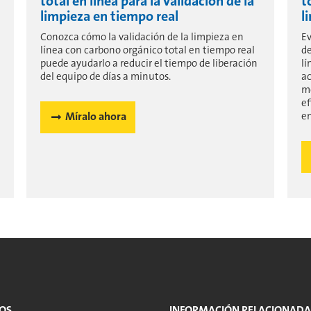
total en línea para la validación de la
t
limpieza en tiempo real
l
Conozca cómo la validación de la limpieza en
Ev
línea con carbono orgánico total en tiempo real
de
puede ayudarlo a reducir el tiempo de liberación
lí
del equipo de días a minutos.
ac
me
ef
Míralo ahora
en
OS
INFORMACIÓN RELACIONADA