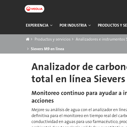
Ir
a
contenido
principal
Navegación
EXPERIENCIA
POR INDUSTRIA
PRODUCTOS Y SE
principal
Breadcrumb
Productos y servicios
Analizadores e instrumentos 
Sievers M9 en línea
Analizador de carbon
total en línea Siever
Monitoreo continuo para ayudar a i
acciones
Mejore su análisis de agua con el analizador en líne
definitiva para el monitoreo en tiempo real del carb
conductividad en aguas para uso farmacéutico, proce