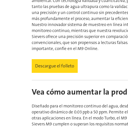
ambiental. Con tecnología validada y cuantitativa, 
tanto las pruebas de agua ultrapura como la valida
una precisión y un control continuo sin precedentes
más profundamente el proceso, aumentar la eficienci
Nuestro innovador sistema de muestreo en línea int
monitoreo continuo, mientras que nuestra revoluc
Sievers ofrece una precisión superior en comparaci
convencionales, que son propensos a lecturas falsas. 
importante, confíe en el M9 Online.
Descargue el folleto
Vea cómo aumentar la prod
Diseñado para el monitoreo continuo del agua, desd
operativo dinámico de 0.03 ppb a 50 ppm. Permite e
otras aplicaciones en línea. En el modo Turbo, el M
Sievers M9 cumplen o superan los requisitos normati