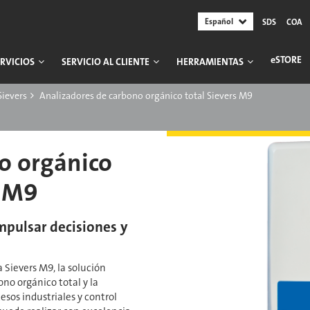
Español
SDS
COA
ESTORE
RVICIOS
SERVICIO AL CLIENTE
HERRAMIENTAS
Sievers
Analizadores de carbono orgánico total Sievers M9
o orgánico
s M9
mpulsar decisiones y
a Sievers M9, la solución
ono orgánico total y la
sos industriales y control