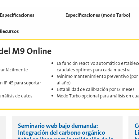
Especificaciones
Especificaciones (modo Turbo)
Recursos
 del M9 Online
La función reactivo automático estable
rar fácilmente
caudales óptimos para cada muestra
Mínimo mantenimiento preventivo (por l
n IP-45 para soportar
al año)
Estabilidad de calibración por 12 meses
nálisis de datos
Modo Turbo opcional para análisis en cu
Seminario web bajo demanda:
C
Integración del carbono orgánico
L