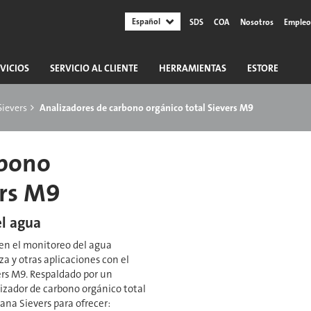
Español
SDS
COA
Nosotros
Empleo
VICIOS
SERVICIO AL CLIENTE
HERRAMIENTAS
ESTORE
Sievers
Analizadores de carbono orgánico total Sievers M9
rbono
ers M9
el agua
 en el monitoreo del agua
za y otras aplicaciones con el
ers M9. Respaldado por un
lizador de carbono orgánico total
na Sievers para ofrecer: