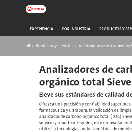
Ir
a
contenido
principal
Navegación
EXPERIENCIA
POR INDUSTRIA
PRODUCTOS Y SER
principal
Breadcrumb
Productos y servicios
Analizadores e instrumentos 
Analizadores de ca
orgánico total Siev
Eleve sus estándares de calidad d
Ofrezca una precisión y confiabilidad superiores
farmacéutica y ultrapura, la validación de limpie
analizador de carbono orgánico total (TOC) Siev
servicio y soporte integrales, este innovador ana
utiliza la tecnología conductométrica de membra