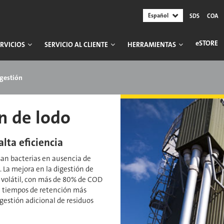
Español
SDS
COA
ESTORE
RVICIOS
SERVICIO AL CLIENTE
HERRAMIENTAS
igestión
n de lodo
lta eficiencia
​ usan bacterias en ausencia de
 La mejora en la digestión de
ica volátil, con más de 80% de COD
e tiempos de retención más
gestión adicional de residuos