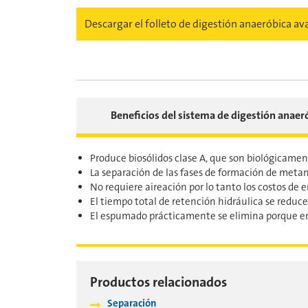
Descargar el folleto de digestión anaeróbica a
Beneficios del sistema de digestión anae
Produce biosólidos clase A, que son biológicament
La separación de las fases de formación de metano
No requiere aireación por lo tanto los costos de e
El tiempo total de retención hidráulica se reduc
El espumado prácticamente se elimina porque en l
Productos relacionados
Separación