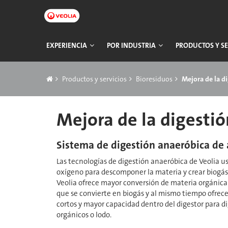
Ir
a
contenido
principal
Navegación
EXPERIENCIA
POR INDUSTRIA
PRODUCTOS Y SE
principal
Breadcrumb
Productos y servicios
Bioresiduos
Mejora de la d
Mejora de la digestió
Sistema de digestión anaeróbica de a
Las tecnologías de digestión anaeróbica de Veolia​​​​​​
oxígeno para descomponer la materia y crear biogás.
Veolia​​​​​​​ ofrece mayor conversión de materia orgán
que se convierte en biogás y al mismo tiempo ofrec
cortos y mayor capacidad dentro del digestor para di
orgánicos o lodo.