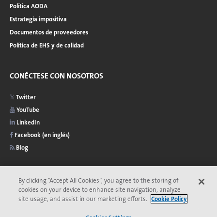
Política AODA
Estrategia impositiva
Documentos de proveedores
Política de EHS y de calidad
CONÉCTESE CON NOSOTROS
Twitter
YouTube
LinkedIn
Facebook (en inglés)
Blog
By clicking “Accept All Cookies”, you agree to the storing of
cookies on your device to enhance site navigation, analyze
2026 © Copyright de Veolia
Privacidad
Accesibilidad
site usage, and assist in our marketing efforts.
Cookie Policy
Menú
Comité de ética de Veolia
Términos y condiciones