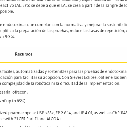
reactivo LAL. Esto se debe a que el LAL se crea a partir de la sangre de
posible.
de endotoxinas que cumplan con la normativa y mejorar la sostenibi
mplifica la preparación de las pruebas, reduce las tasas de repetició
 un 90 %.
Recursos
s fáciles, automatizadas y sostenibles para las pruebas de endotoxi
alidación para facilitar su adopción. Con Sievers Eclipse, obtiene los b
 complejidad de la robótica ni la dificultad de la implementación.
esarial ofrecen:
s of up to 85%)
ed pharmacopeia: USP <85>, EP 2.6.14, and JP 4.01, as well as ChP 114
ce with 21 CFR Part 11 and ALCOA+