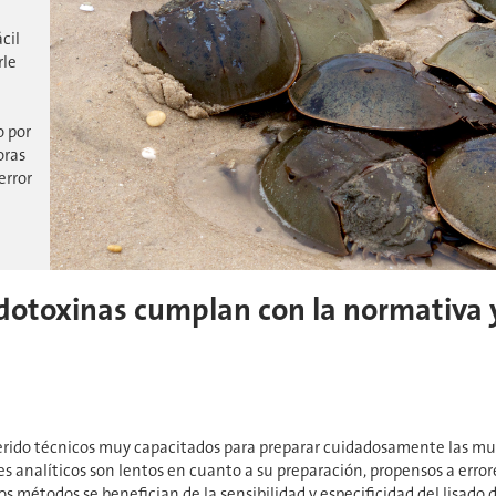
cil
rle
o por
oras
error
otoxinas cumplan con la normativa y
rido técnicos muy capacitados para preparar cuidadosamente las mues
ues analíticos son lentos en cuanto a su preparación, propensos a error
s métodos se benefician de la sensibilidad y especificidad del lisado