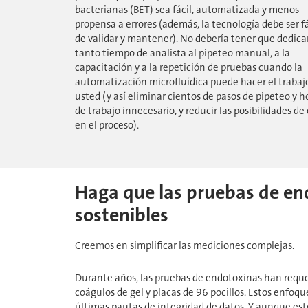
bacterianas (BET) sea fácil, automatizada y menos
propensa a errores (además, la tecnología debe ser fá
de validar y mantener). No debería tener que dedica
tanto tiempo de analista al pipeteo manual, a la
capacitación y a la repetición de pruebas cuando la
automatización microfluídica puede hacer el trabaj
usted (y así eliminar cientos de pasos de pipeteo y h
de trabajo innecesario, y reducir las posibilidades de 
en el proceso).
Haga que las pruebas de end
sostenibles
Creemos en simplificar las mediciones complejas.
Durante años, las pruebas de endotoxinas han reque
coágulos de gel y placas de 96 pocillos. Estos enfoq
últimas pautas de integridad de datos. Y aunque esto