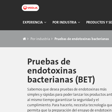
Ir
a
contenido
principal
Navegación
EXPERIENCIA
POR INDUSTRIA
PRODUCTOS Y SE
principal
Breadcrumb
Por industria
Pruebas de endotoxinas bacterianas
Pruebas de
endotoxinas
bacterianas (BET)
Sabemos que desea pruebas de endotoxinas más
simples y rápidas para poder lanzar los productos ant
al mismo tiempo garantizar la seguridad y el
cumplimiento. Para hacerlo, necesita tecnología qu
permita que la preparación del ensayo de endotoxin