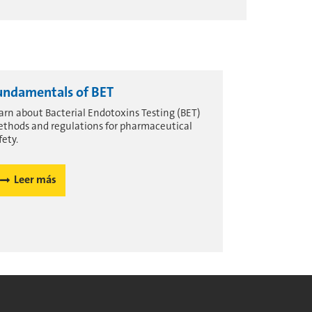
undamentals of BET
arn about Bacterial Endotoxins Testing (BET)
thods and regulations for pharmaceutical
fety.
Leer más