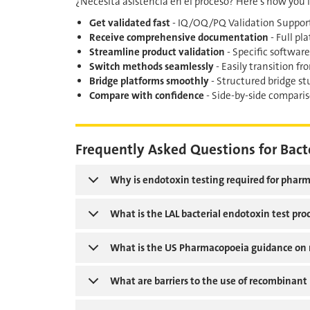
¿Necesita asistencia en el proceso? Here's how you
Get validated fast
- IQ/OQ/PQ Validation Support 
Receive comprehensive documentation
- Full pl
Streamline product validation
- Specific software
Switch methods seamlessly
- Easily transition f
Bridge platforms smoothly
- Structured bridge s
Compare with confidence
- Side-by-side compari
Frequently Asked Questions for Bact
Why is endotoxin testing required for pharm
What is the LAL bacterial endotoxin test pr
What is the US Pharmacopoeia guidance on
What are barriers to the use of recombinant